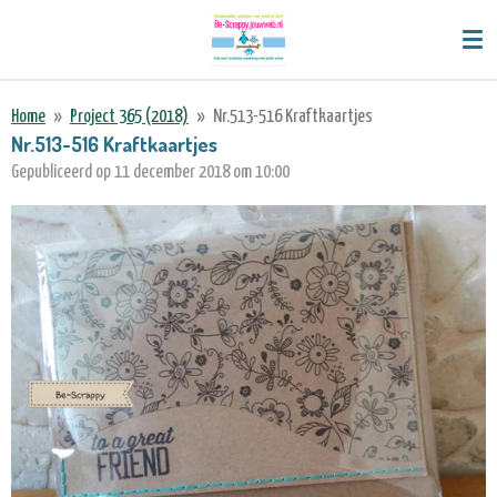
Ga
direct
naar
de
Home
»
Project 365 (2018)
»
Nr.513-516 Kraftkaartjes
hoofdinhoud
Nr.513-516 Kraftkaartjes
Gepubliceerd op 11 december 2018 om 10:00