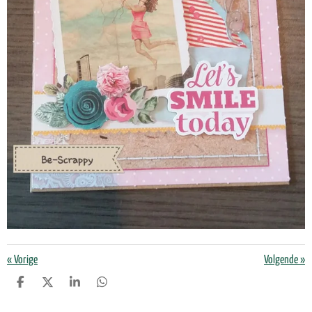
«
Vorige
Volgende
»
D
D
S
D
E
E
H
E