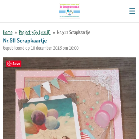
Ga
direct
naar
de
Home
»
Project 365 (2018)
»
Nr.511 Scrapkaartje
hoofdinhoud
Nr.511 Scrapkaartje
Gepubliceerd op 10 december 2018 om 10:00
Save