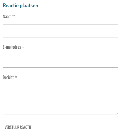
L
E
A
L
Reactie plaatsen
E
L
R
E
N
E
N
Naam *
E-mailadres *
Bericht *
VERSTUUR REACTIE