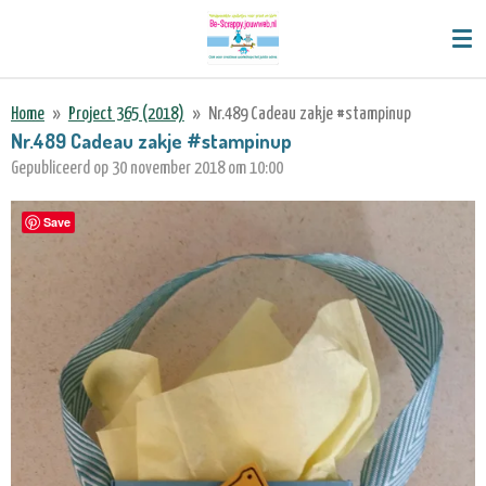
Ga
direct
naar
de
Home
»
Project 365 (2018)
»
Nr.489 Cadeau zakje #stampinup
hoofdinhoud
Nr.489 Cadeau zakje #stampinup
Gepubliceerd op 30 november 2018 om 10:00
Save