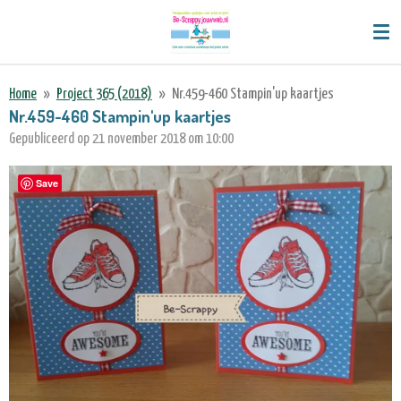
Ga
direct
naar
de
Home
»
Project 365 (2018)
»
Nr.459-460 Stampin'up kaartjes
hoofdinhoud
Nr.459-460 Stampin'up kaartjes
Gepubliceerd op 21 november 2018 om 10:00
Save