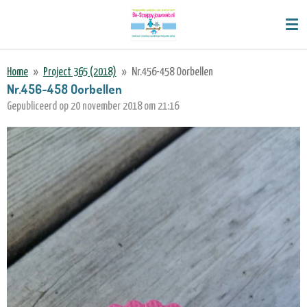
Ga
direct
naar
de
Home
»
Project 365 (2018)
»
Nr.456-458 Oorbellen
hoofdinhoud
Nr.456-458 Oorbellen
Gepubliceerd op 20 november 2018 om 21:16