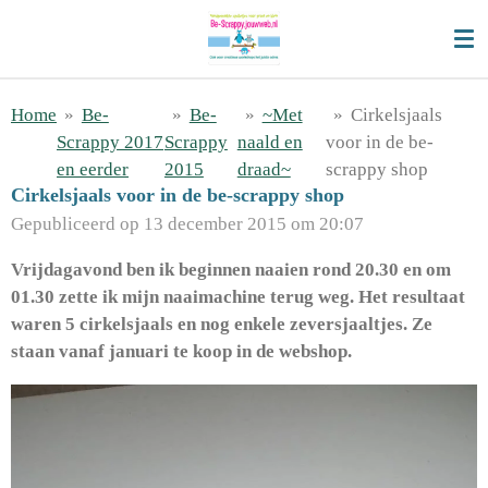
Ga
direct
naar
de
Home
»
Be-
»
Be-
»
~Met
»
Cirkelsjaals
hoofdinhoud
Scrappy 2017
Scrappy
naald en
voor in de be-
en eerder
2015
draad~
scrappy shop
Cirkelsjaals voor in de be-scrappy shop
Gepubliceerd op 13 december 2015 om 20:07
Vrijdagavond ben ik beginnen naaien rond 20.30 en om
01.30 zette ik mijn naaimachine terug weg. Het resultaat
waren 5 cirkelsjaals en nog enkele zeversjaaltjes. Ze
staan vanaf januari te koop in de webshop.