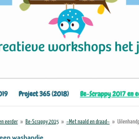
019
Project 365 (2018)
Be-Scrappy 2017 en 
en eerder
»
Be-Scrappy 2015
»
~Met naald en draad~
»
Uilenhand
 een washandje