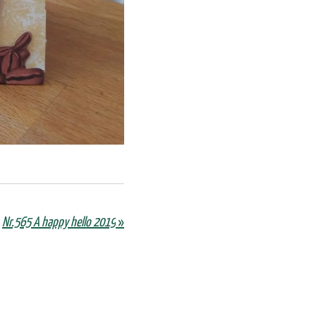
Nr.565 A happy hello 2019
»