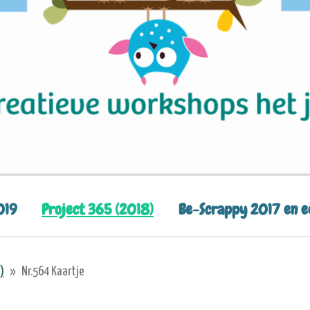
019
Project 365 (2018)
Be-Scrappy 2017 en 
)
»
Nr.564 Kaartje