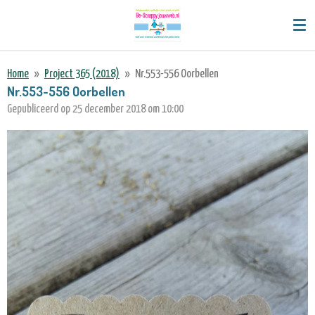
Ga
direct
naar
de
Home
»
Project 365 (2018)
»
Nr.553-556 Oorbellen
hoofdinhoud
Nr.553-556 Oorbellen
Gepubliceerd op 25 december 2018 om 10:00