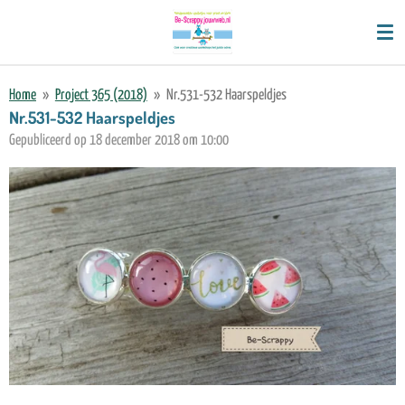
Ga
direct
naar
de
Home
»
Project 365 (2018)
»
Nr.531-532 Haarspeldjes
hoofdinhoud
Nr.531-532 Haarspeldjes
Gepubliceerd op 18 december 2018 om 10:00