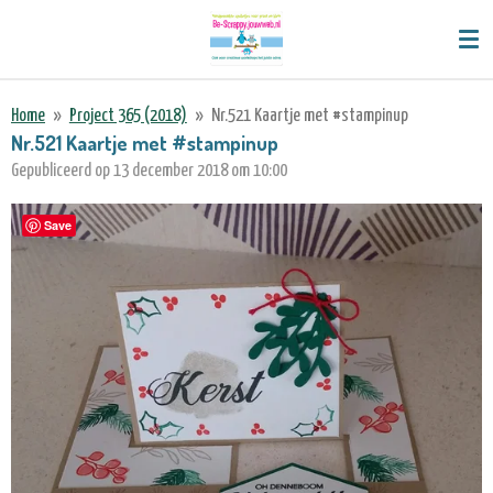
Ga
direct
naar
de
Home
»
Project 365 (2018)
»
Nr.521 Kaartje met #stampinup
hoofdinhoud
Nr.521 Kaartje met #stampinup
Gepubliceerd op 13 december 2018 om 10:00
Save