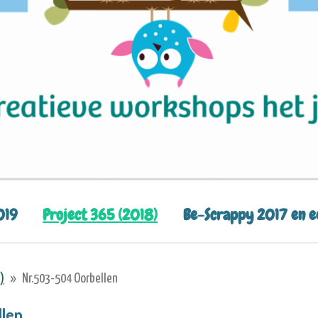
019
Project 365 (2018)
Be-Scrappy 2017 en 
)
»
Nr.503-504 Oorbellen
llen