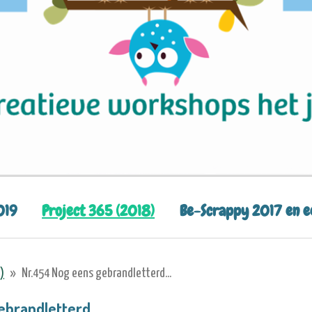
019
Project 365 (2018)
Be-Scrappy 2017 en 
)
»
Nr.454 Nog eens gebrandletterd...
brandletterd...