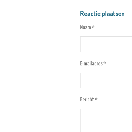
E
E
H
L
E
A
Reactie plaatsen
E
L
R
N
E
Naam *
E-mailadres *
Bericht *