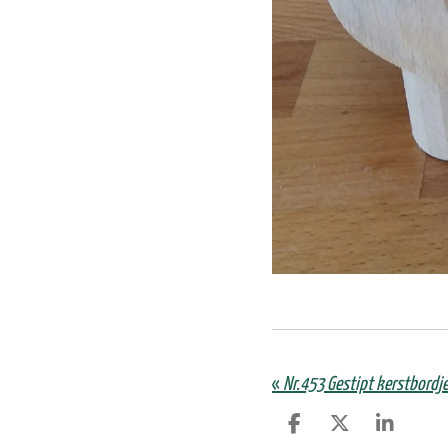
«
Nr.453 Gestipt kerstbordj
D
D
S