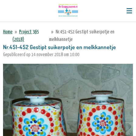
Ga
direct
naar
de
Home
»
Project 365
»
Nr.451-452 Gestipt suikerpotje en
hoofdinhoud
(2018)
melkkannetje
Nr.451-452 Gestipt suikerpotje en melkkannetje
Gepubliceerd op 14 november 2018 om 10:00