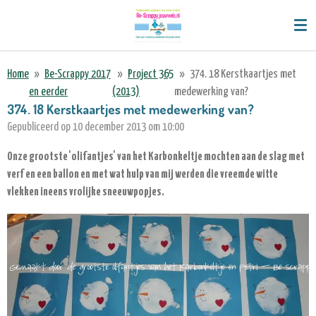
Ga
direct
naar
de
Home
»
Be-Scrappy 2017
»
Project 365
»
374. 18 Kerstkaartjes met
hoofdinhoud
en eerder
(2013)
medewerking van?
374. 18 Kerstkaartjes met medewerking van?
Gepubliceerd op 10 december 2013 om 10:00
Onze grootste 'olifantjes' van het Karbonkeltje mochten aan de slag met
verf en een ballon en met wat hulp van mij werden die vreemde witte
vlekken ineens vrolijke sneeuwpopjes.