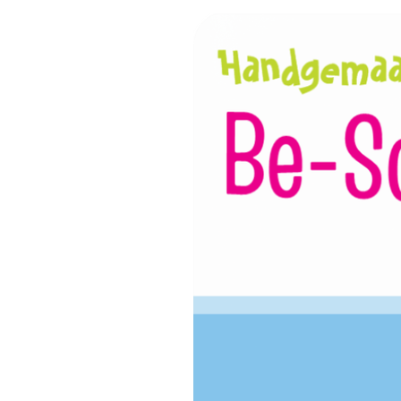
Ga
direct
naar
de
hoofdinhoud