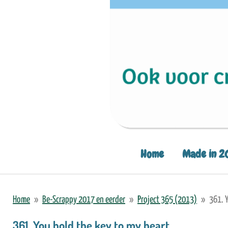
Home
Made in 2
Home
»
Be-Scrappy 2017 en eerder
»
Project 365 (2013)
»
361. 
361. You hold the key to my heart