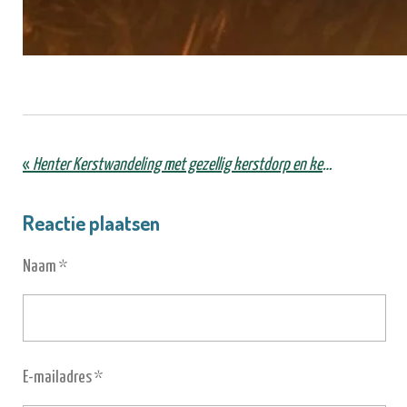
«
Henter Kerstwandeling met gezellig kerstdorp en kerstmarkt.
Reactie plaatsen
Naam *
E-mailadres *