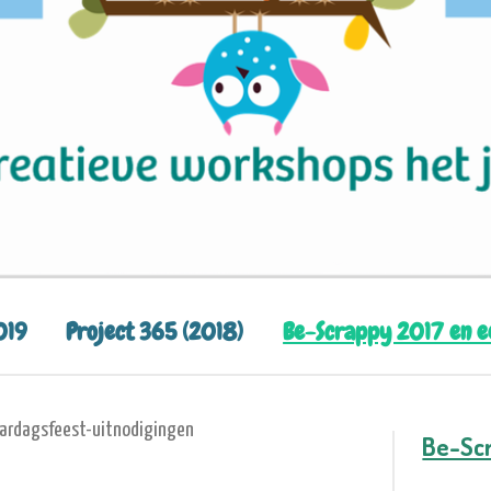
019
Project 365 (2018)
Be-Scrappy 2017 en 
aardagsfeest-uitnodigingen
Be-Sc