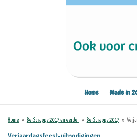
Home
Made in 2
Home
»
Be-Scrappy 2017 en eerder
»
Be-Scrappy 2017
»
Verj
Verjaardagsfeest-uitnodigingen