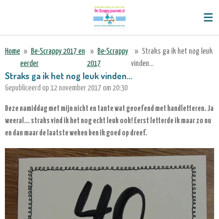
Ga
direct
naar
de
Home
»
Be-Scrappy 2017 en
»
Be-Scrappy
»
Straks ga ik het nog leuk
hoofdinhoud
eerder
2017
vinden...
Straks ga ik het nog leuk vinden...
Gepubliceerd op 12 november 2017 om 20:30
Deze namiddag met mijn nicht en tante wat geoefend met handletteren. Ja
weeral... straks vind ik het nog echt leuk ook! Eerst letterde ik maar zo nu
en dan maar de laatste weken ben ik goed op dreef.