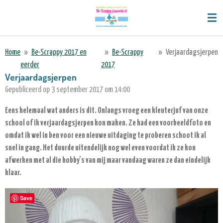
Ga
direct
naar
de
Home
»
Be-Scrappy 2017 en
»
Be-Scrappy
»
Verjaardagsjerpen
hoofdinhoud
eerder
2017
Verjaardagsjerpen
Gepubliceerd op 3 september 2017 om 14:00
Eens helemaal wat anders is dit. Onlangs vroeg een kleuterjuf van onze
school of ik verjaardagsjerpen kon maken. Ze had een voorbeeldfoto en
omdat ik wel in ben voor een nieuwe uitdaging te proberen schoot ik al
snel in gang. Het duurde uitendelijk nog wel even voordat ik ze kon
afwerken met al die hobby's van mij maar vandaag waren ze dan eindelijk
klaar.
Save