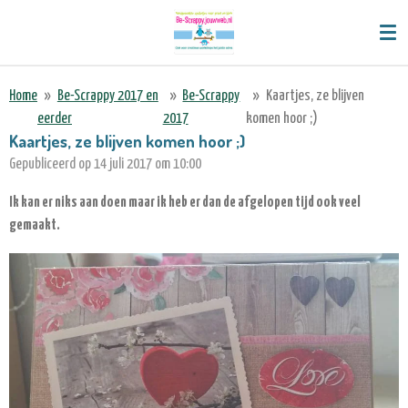
Ga
direct
naar
de
Home
»
Be-Scrappy 2017 en
»
Be-Scrappy
»
Kaartjes, ze blijven
hoofdinhoud
eerder
2017
komen hoor ;)
Kaartjes, ze blijven komen hoor ;)
Gepubliceerd op 14 juli 2017 om 10:00
Ik kan er niks aan doen maar ik heb er dan de afgelopen tijd ook veel
gemaakt.