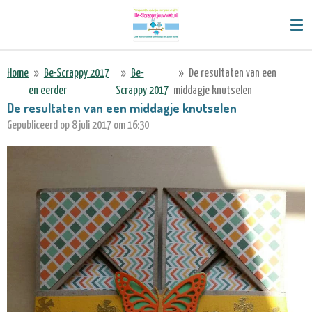
Ga
direct
naar
de
Home
»
Be-Scrappy 2017
»
Be-
»
De resultaten van een
hoofdinhoud
en eerder
Scrappy 2017
middagje knutselen
De resultaten van een middagje knutselen
Gepubliceerd op 8 juli 2017 om 16:30