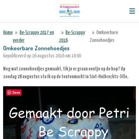
Ga
direct
naar
de
Home
»
Be-Scrappy 2017 en
»
Be-Scrappy
»
Omkeerbare
hoofdinhoud
eerder
2016
Zonnehoedjes
Omkeerbare Zonnehoedjes
Gepubliceerd op 16 augustus 2016 om 10:00
Nog wat zonnehoedjes gemaakt, tik je er graan eentje op de kop? Op
zondag 28 augustus sta ik op de teutenmarkt in Sint-Huibrechts-lille.
Save