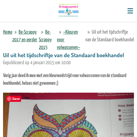
Ga
direct
naar
de
Home
»
Be-Scrappy
»
Be-
»
~Kleuren
»
Uil uit het tijdschriftje
hoofdinhoud
2017 en eerder
Scrappy
voor
van de Standaard boekhandel
2015
volwassenen~
Uil uit het tijdschriftje van de Standaard boekhandel
Gepubliceerd op 4 januari 2015 om 10:00
Vorig jaar deed ik mee met een kleurwedstrijd voor volwassenen van de standaard
boekhandel, helaas niet gewonnen ;)
Save