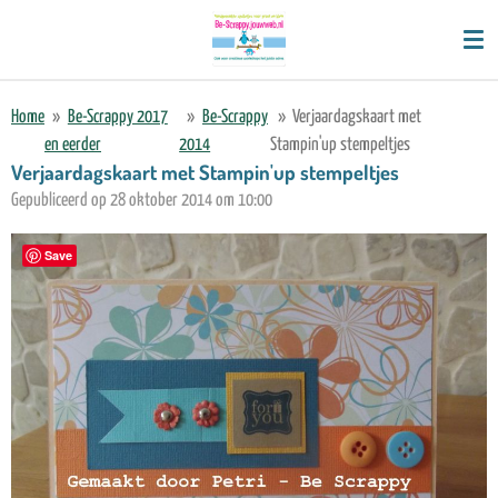
Ga
direct
naar
de
Home
»
Be-Scrappy 2017
»
Be-Scrappy
»
Verjaardagskaart met
hoofdinhoud
en eerder
2014
Stampin'up stempeltjes
Verjaardagskaart met Stampin'up stempeltjes
Gepubliceerd op 28 oktober 2014 om 10:00
Save