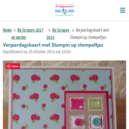
Ga
direct
naar
de
Home
»
Be-Scrappy 2017
»
Be-Scrappy
»
Verjaardagskaart met
hoofdinhoud
en eerder
2014
Stampin'up stempeltjes
Verjaardagskaart met Stampin'up stempeltjes
Gepubliceerd op 26 oktober 2014 om 10:00
Save